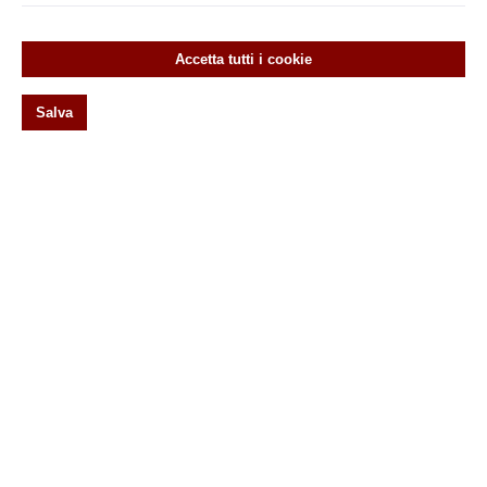
Bauhaus
Biedermeier
Accetta tutti i cookie
L'impero
Salva
Gründerzeit
Storicismo
Art Nouveau
Classicismo
Rinascimento
20s
Vorreiber
Wirbel
Original antike Türebeschläge
Ferramenta storiche per porte