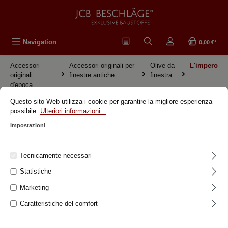
nuto principale
Navigation
0,00 €*
Accessori
Accessori originali per
Olive da
L'impero
originali
finestre antiche
finestra
d'epoca
Questo sito Web utilizza i cookie per garantire la migliore esperienza
Accessori originali d'epoca L'impero
possibile.
Ulteriori informazioni...
Impostazioni
Accessori originali d'epoca
Tecnicamente necessari
Accessori originali per finestre antiche
Statistiche
Maniglie delle finestre
Marketing
Olive da finestra
Caratteristiche del comfort
Art déco