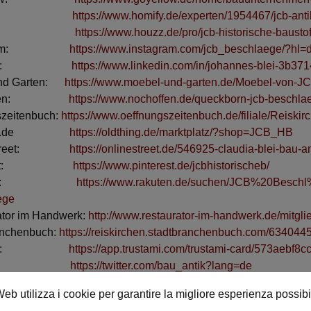
mify:
https://www.homify.de/experten/1954467/jcb-ant
uzz:
https://www.houzz.de/pro/jcb-historische-bausto
tagram:
https://www.instagram.com/jcb_beschlaege/?hl=
kedIn:
https://www.linkedin.com/in/johannes-blei-3b37
und Garten:
https://www.moebel-und-garten.de/Moebel-von-J
hoffen:
https://www.nochoffen.de/queckborn-jcb-beschla
szeitenbuch:
https://www.oeffnungszeitenbuch.de/filiale/Reis
hing.de
https://oldthing.de/marktplatz/?shop=JCB_HB
nestreet:
https://onlinestreet.de/546925-claudia-blei-bau-an
terest:
https://www.pinterest.de/jcbhistorischeb/
kuten:
https://www.rakuten.de/suchen/JCB%20Besc
ege
ator im Handwerk:
http://www.restaurator-im-handwerk.de/mitgl
anchenbuch:
https://reiskirchen.stadtbranchenbuch.com/6340445
stami:
https://app.trustami.com/trustami-card/573aebf
tter:
https://twitter.com/bau_antik?lang=de
efertwas:
https://www.wlw.de/de/firma/jcb-antike-baumateri
eb utilizza i cookie per garantire la migliore esperienza possib
ing:
https://www.xing.com/profile/Johannes_Blei2
..