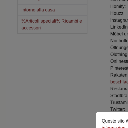
Ho
Intorno alla casa
Ho
Ins
%Articoli speciali% Ricambi e
Lin
accessori
Möbel 
Noc
Öffnung
Oldt
Onli
Pin
Ra
beschla
Restaur
Stadtbr
Tru
Twi
Werli
Questo sito W
X
informazioni.