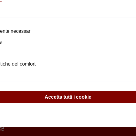
tego:
https://www.yatego.com/shop/antike-baumaterial
ente necessari
e
rvizio negozio
g
torno
stiche del comfort
ntatto
i siamo
 nostro team
Accetta tutti i cookie
litica di cancellazione e modulo di cancellazione
formazioni sulla spedizione e sul pagamento
attaforme
GB