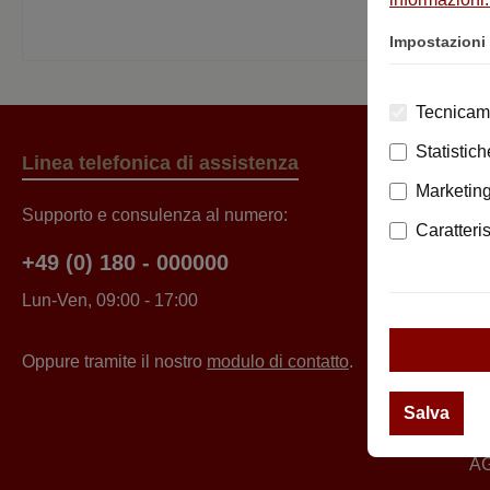
Ya
Impostazioni
Tecnicam
Statistich
Linea telefonica di assistenza
Se
Marketin
Supporto e consulenza al numero:
Ri
Caratteri
Co
+49 (0) 180 - 000000
Ch
Lun-Ven, 09:00 - 17:00
Il
Po
Oppure tramite il nostro
modulo di contatto
.
In
Salva
Pi
A