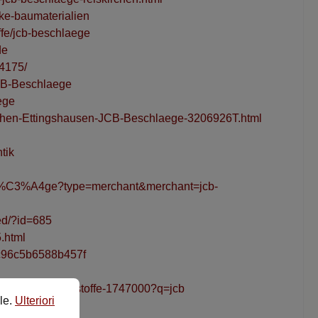
ike-baumaterialien
ffe/jcb-beschlaege
de
14175/
CB-Beschlaege
ege
kirchen-Ettingshausen-JCB-Beschlaege-3206926T.html
tik
hl%C3%A4ge?type=merchant&merchant=jcb-
ied/?id=685
.html
8cc96c5b6588b457f
alien-antike-baustoffe-1747000?q=jcb
ile.
Ulteriori