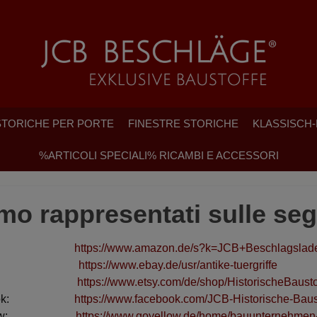
TORICHE PER PORTE
FINESTRE STORICHE
KLASSISCH
%ARTICOLI SPECIALI% RICAMBI E ACCESSORI
mo rappresentati sulle se
azon:
https://www.amazon.de/s?k=JCB+Beschlagslad
bay:
https://www.ebay.de/usr/antike-tuergriffe
tsy:
https://www.etsy.com/de/shop/HistorischeBaus
ebook:
https://www.facebook.com/JCB-Historische-Bau
ellow:
https://www.goyellow.de/home/bauunternehmen-