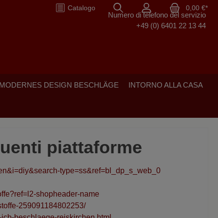
Catalogo
0,00 €*
Numero di telefono del servizio
+49 (0) 6401 22 13 44
-MODERNES DESIGN BESCHLÄGE
INTORNO ALLA CASA
guenti piattaforme
en&i=diy&search-type=ss&ref=bl_dp_s_web_0
toffe?ref=l2-shopheader-name
stoffe-259091184802253/
jcb-beschlaege-reiskirchen.html