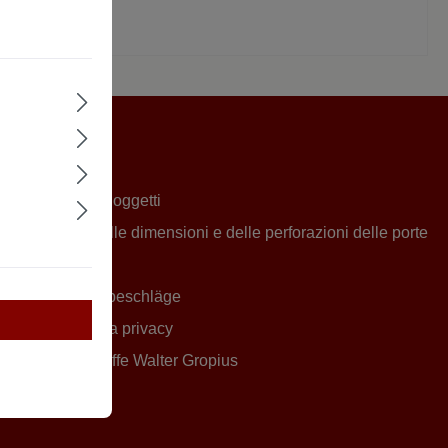
ien
Informazioni
Riferimenti agli oggetti
Panoramica delle dimensioni e delle perforazioni delle porte
Impronta
Frankfurter Türbeschläge
Informativa sulla privacy
Bauhaus Türgriffe Walter Gropius