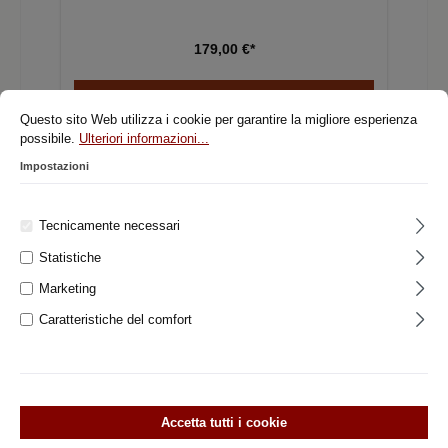
d'ingresso con 2 maniglie e 4 rosetteMandrino quadrato
materiale di fissaggio adatto
179,00 €*
Nel carrello
Questo sito Web utilizza i cookie per garantire la migliore esperienza
possibile.
Ulteriori informazioni...
Impostazioni
%
Tecnicamente necessari
Statistiche
Marketing
Caratteristiche del comfort
Accetta tutti i cookie
311.0006.35 Set di maniglie per porte