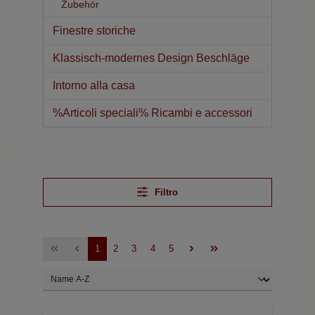
Zubehör
Finestre storiche
Klassisch-modernes Design Beschläge
Intorno alla casa
%Articoli speciali% Ricambi e accessori
Filtro
1
2
3
4
5