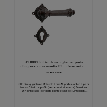
311.0003.60 Set di maniglie per porte
d'ingresso con rosette PZ in ferro antico
stile Guglielmino
DIN:
DIN rechts
Stile Stile guglielmino Materiale Ferro Superficie antico Tipo di
blocco Cilindro a profilo (serratura di sicurezza) Direzione
DIN universale (per porte destre e sinistre) Dimensioni
Maniglia: Lunghezza totale 130 mm (superficie della maniglia
95 mm) Rosettedella maniglia : 77 mm x 77 mm (in senso
trasversale) Rosette della chiave PZ: 85 mm x 65mm
Quadro: 8mm Contenuto della fornitura set completo per porta