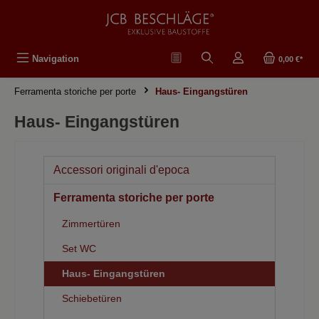
nuto principale
Navigation
0,00 €*
Ferramenta storiche per porte
Haus- Eingangstüren
Haus- Eingangstüren
Accessori originali d'epoca
Ferramenta storiche per porte
Zimmertüren
Set WC
Haus- Eingangstüren
Schiebetüren