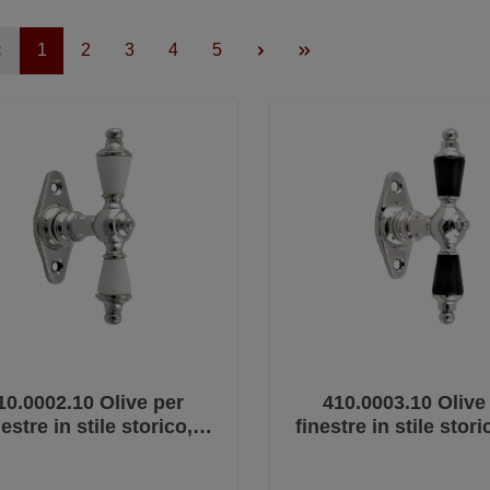
1
2
3
4
5
10.0002.10 Olive per
410.0003.10 Olive
nestre in stile storico,
finestre in stile stori
ellana - ferramenta per
ebano - ferrament
estre antiche, maniglie
finestre antiche, ma