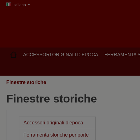
Italiano
ricerca
Passa alla navigazione principale
ACCESSORI ORIGINALI D'EPOCA
FERRAMENTA S
Finestre storiche
Finestre storiche
Accessori originali d'epoca
Ferramenta storiche per porte