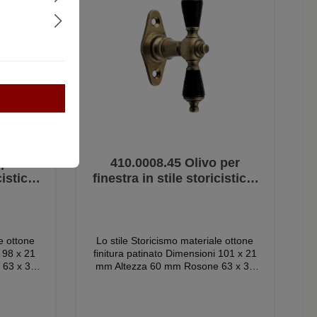
 per
410.0008.45 Olivo per
cistico,
finestra in stile storicistico,
nta per
ebano - ferramenta antica
niglie
per finestre, maniglie per
 per
finestre, olive per finestre
Lo stile Storicismo materiale ottone
finitura patinato Dimensioni 101 x 21
 63 x 30
mm Altezza 60 mm Rosone 63 x 30
mm Altezza rosone 7 mm Interasse
 quadrato
fori rosetta 43 mm Mandrino quadrato
7 mm Contenuto della fornitura 1 oliva
ntata in
per finestra con rosone, montata in