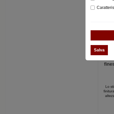
Caratteri
Salva
4
fines
porc
fin
p
Lo stile S
finitura lucido D
alte
Altez
roset
mm Contenuto della fornitura 1 oliva
per f