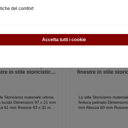
stiche del comfort
Accetta tutti i cookie
10.0005.35 Olive per
410.0007.45 Olive
tre in stile storicistico,
finestre in stile stori
ellana - ferramenta per
porcellana - ferrame
estre antiche, maniglie
finestre antiche, ma
er finestre, olive per
per finestre, olive
finestre
finestre
toricismo materiale ottone
Lo stile Storicismo materiale ottone
imensioni 97 x 21 mm
finitura patinato Dimensioni 98 x 21
zza 61 mm Rosone 63 x 31 mm
mm Altezza 60 mm Rosone
za rosone 6 mm Interasse fori
mm Altezza rosone 7 mm Interasse
ta 43 mm Mandrino quadrato 7
fori rosetta 43 mm Mandrino
7 mm Contenuto della fornitura 1 oliva
inestra incl. rosone, montaggio
per finestra con rosone, mo