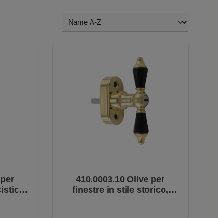
 per
410.0003.10 Olive per
cistico,
finestre in stile storico,
a per
ebano - ferramenta per
niglie
finestre antiche, maniglie