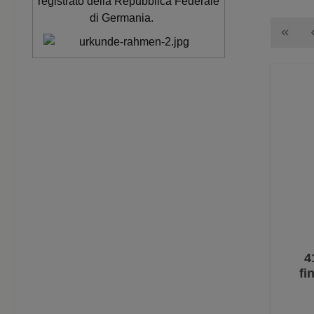
registrato della Repubblica Federale
di Germania.
4
fi
porc
fin